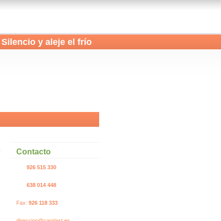
 Silencio y aleje el frío
Contacto
.......
926 515 330
.......
638 014 448
Fax:
926 118 333
direccion@carplast.es